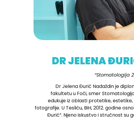
DR JELENA ĐUR
“Stomatologija 2
Dr Jelena Đurić Nadaždin je diplo
fakultetu u Foči, smer Stomatologij
edukuje iz oblasti protetike, estetike
fotografije. U Tesliću, BiH, 2012. godine osn
Đurić”. Njeno iskustvo i stručnost su g