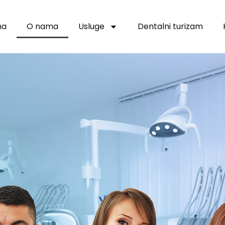
na
O nama
Usluge
Dentalni turizam