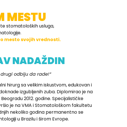
M MESTU
ste stomatoloških usluga,
atologije.
vo mesto svojih vrednosti.
AV NADAŽDIN
drugi odbiju da rade!”
lni hirurg sa velikim iskustvom, edukovan i
adoknade izgubljenih zuba. Diplomirao je na
Beogradu 2012. godine. Specijalističke
završio je na VMA i Stomatološkom fakultetu
lednjih nekoliko godina permanentno se
ologiji u Brazilu i širom Evrope.