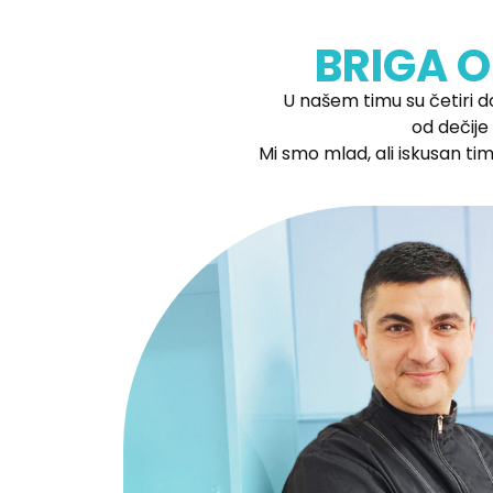
BRIGA O
U našem timu su četiri d
od dečije
Mi smo mlad, ali iskusan tim,