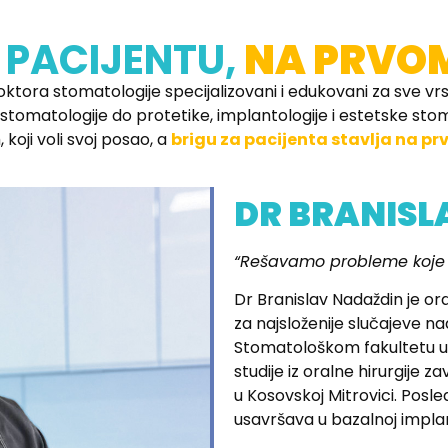
 PACIJENTU,
NA PRVO
oktora stomatologije specijalizovani i edukovani za sve vr
 stomatologije do protetike, implantologije i estetske stom
 koji voli svoj posao, a
brigu za pacijenta stavlja na pr
DR BRANISL
“Rešavamo probleme koje 
Dr Branislav Nadaždin je ora
za najsloženije slučajeve n
Stomatološkom fakultetu u 
studije iz oralne hirurgije 
u Kosovskoj Mitrovici. Pos
usavršava u bazalnoj implant