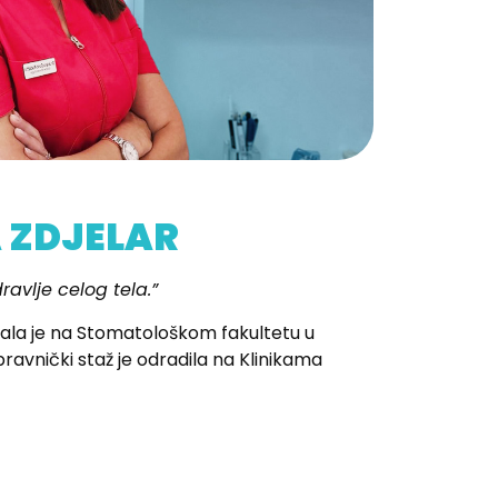
 ZDJELAR
ravlje celog tela.”
rala je na Stomatološkom fakultetu u
ravnički staž je odradila na Klinikama