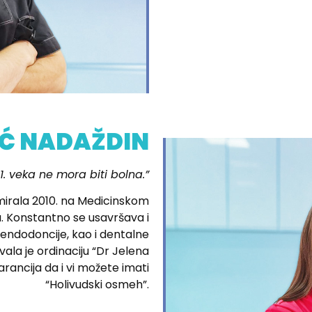
IĆ NADAŽDIN
1. veka ne mora biti bolna.”
mirala 2010. na Medicinskom
a. Konstantno se usavršava i
, endodoncije, kao i dentalne
ovala je ordinaciju “Dr Jelena
arancija da i vi možete imati
“Holivudski osmeh”.