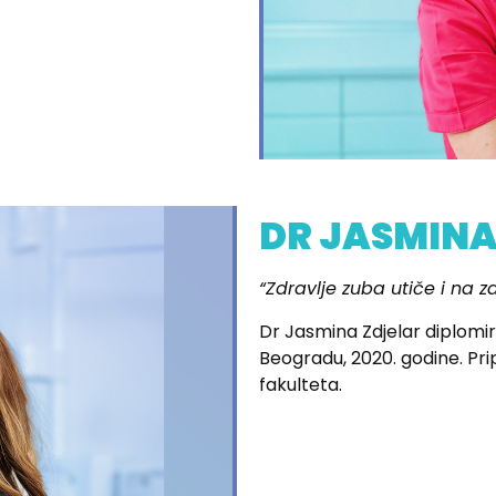
DR JASMINA
“Zdravlje zuba utiče i na zd
Dr Jasmina Zdjelar diplomi
Beogradu, 2020. godine. Prip
fakulteta.